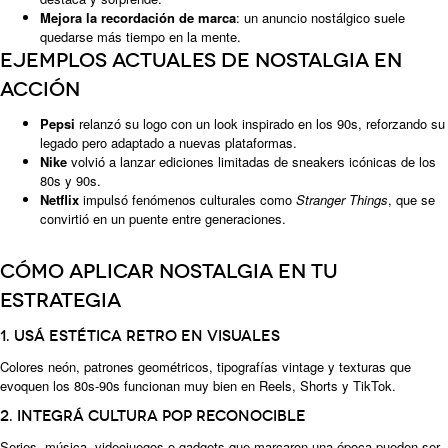
Mejora la recordación de marca
: un anuncio nostálgico suele
quedarse más tiempo en la mente.
Ejemplos actuales de nostalgia en
acción
Pepsi
relanzó su logo con un look inspirado en los 90s, reforzando su
legado pero adaptado a nuevas plataformas.
Nike
volvió a lanzar ediciones limitadas de sneakers icónicas de los
80s y 90s.
Netflix
impulsó fenómenos culturales como
Stranger Things
, que se
convirtió en un puente entre generaciones.
Cómo aplicar nostalgia en tu
estrategia
1. Usá estética retro en visuales
Colores neón, patrones geométricos, tipografías vintage y texturas que
evoquen los 80s-90s funcionan muy bien en Reels, Shorts y TikTok.
2. Integrá cultura pop reconocible
Series, música, videojuegos o gadgets que marcaron una época pueden ser