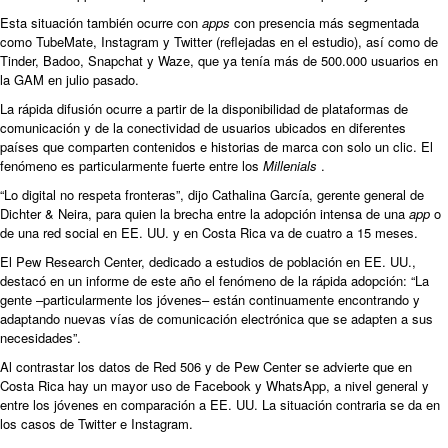
Esta situación también ocurre con
apps
con presencia más segmentada
como TubeMate, Instagram y Twitter (reflejadas en el estudio), así como de
Tinder, Badoo, Snapchat y Waze, que ya tenía más de 500.000 usuarios en
la GAM en julio pasado.
La rápida difusión ocurre a partir de la disponibilidad de plataformas de
comunicación y de la conectividad de usuarios ubicados en diferentes
países que comparten contenidos e historias de marca con solo un clic. El
fenómeno es particularmente fuerte entre los
Millenials
.
“Lo digital no respeta fronteras”, dijo Cathalina García, gerente general de
Dichter & Neira, para quien la brecha entre la adopción intensa de una
app
o
de una red social en EE. UU. y en Costa Rica va de cuatro a 15 meses.
El Pew Research Center, dedicado a estudios de población en EE. UU.,
destacó en un informe de este año el fenómeno de la rápida adopción: “La
gente –particularmente los jóvenes– están continuamente encontrando y
adaptando nuevas vías de comunicación electrónica que se adapten a sus
necesidades”.
Al contrastar los datos de Red 506 y de Pew Center se advierte que en
Costa Rica hay un mayor uso de Facebook y WhatsApp, a nivel general y
entre los jóvenes en comparación a EE. UU. La situación contraria se da en
los casos de Twitter e Instagram.