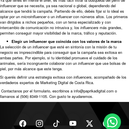
Ya que tenés en mente el
brief,
es más fácil filtrar la búsqueda del perfil de
influencer
que se necesita, ya sea nacional o global, dependiendo del
alcance que tendrá la campaña. Partiendo de ello, debés fijar si lo ideal es
optar por un
microinfluencer
o un
influencer
con números altos. Los primeros
van dirigidos a nichos pequeños, con un tema especializado y con
intercambio de comunicación no intrusiva y, los
influencers
más grandes,
permiten conseguir mayor visibilidad de la marca, tráfico y reputación.
Elegir un influencer que coincida con los valores de la marca
La selección de un
influencer
que esté en sintonía con la misión de tu
negocio es imprescindible para conseguir que la campaña sea exitosa en
ambas partes. Por ejemplo, si tu identidad promueve el cuidado de los
animales, sería incongruente colaborar con un
influencer
que use bolsas de
piel, por más alcance que este tenga.
Si querés definir una estrategia exitosa con
influencers,
acompañado de los
verdaderos expertos de Marketing Digital de Costa Rica.
Contactanos por el formulario
, escribinos a
info@paprikadigital.com
o
llamanos al (506) 8349-1105. Con gusto te ayudaremos.